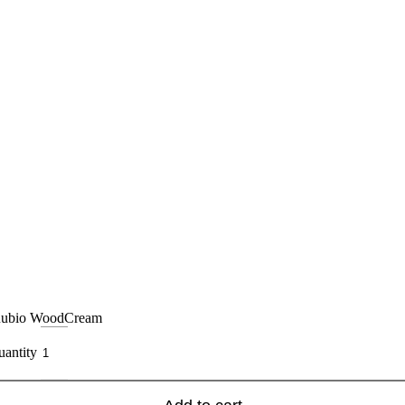
ubio WoodCream
uantity