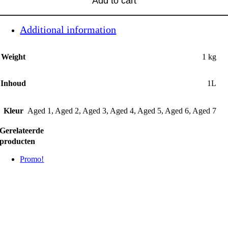
Add to cart
Additional information
Weight
1 kg
Inhoud
1L
Kleur
Aged 1, Aged 2, Aged 3, Aged 4, Aged 5, Aged 6, Aged 7
Gerelateerde
producten
Promo!