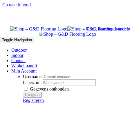
Ga naar inhoud
Terug naar het overzich
Toggle Navigation
Outdoor
Indoor
Contact
Winkelmand
0
Mijn Account
Username:
Password:
Gegevens onthouden
Registreren