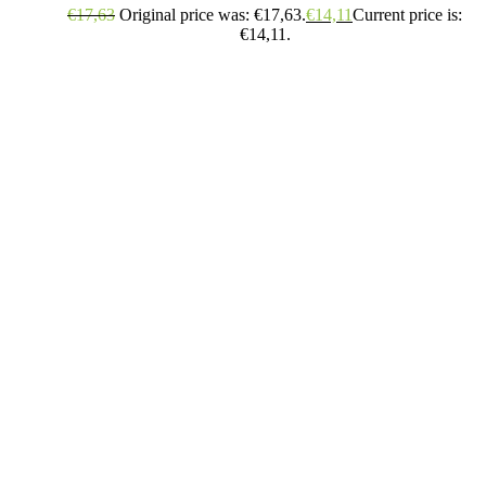
€
17,63
Original price was: €17,63.
€
14,11
Current price is:
€14,11.