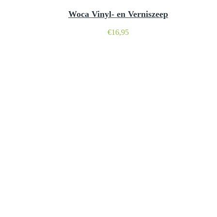
Woca Vinyl- en Verniszeep
€
16,95